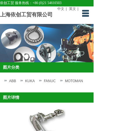
依创工贸 服务热线：+86 (0)21 54610503
中文
|
英文
|
上海依创工贸有限公司
首页
关于依创
产品中心
解决方案
图片分类
下载中心
新闻中心
ABB
KUKA
FANUC
MOTOMAN
联系我们
图片详情