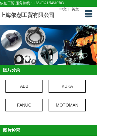
依创工贸 服务热线：+86 (0)21 54610503
中文
|
英文
|
上海依创工贸有限公司
首页
关于依创
产品中心
解决方案
图片分类
下载中心
新闻中心
ABB
KUKA
联系我们
FANUC
MOTOMAN
图片检索